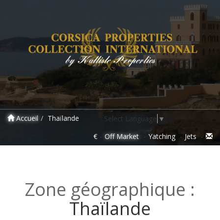
Accueil
Thaïlande
Select Language
▼
€
Off Market
Yatching
Jets
Zone géographique :
Thaïlande